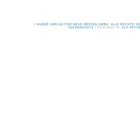
©
HUBER VERLAG FÜR NEUE MEDIEN GMBH. ALLE RECHTE V
DATENSCHUTZ
| DESIGNED BY
ULF PETT