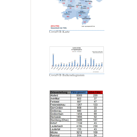
CovidVB Karte
CovidVB Balkendiagramm