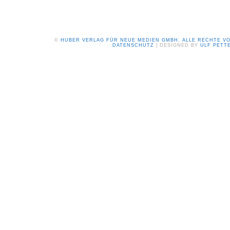
©
HUBER VERLAG FÜR NEUE MEDIEN GMBH. ALLE RECHTE V
DATENSCHUTZ
| DESIGNED BY
ULF PETT