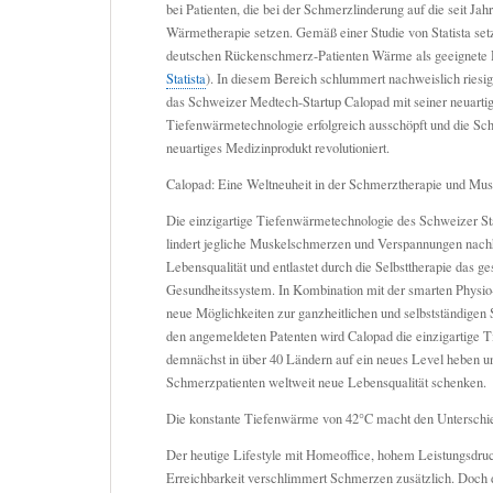
bei Patienten, die bei der Schmerzlinderung auf die seit Ja
Wärmetherapie setzen. Gemäß einer Studie von Statista se
deutschen Rückenschmerz-Patienten Wärme als geeignete 
Statista
). In diesem Bereich schlummert nachweislich riesig
das Schweizer Medtech-Startup Calopad mit seiner neuarti
Tiefenwärmetechnologie erfolgreich ausschöpft und die Sc
neuartiges Medizinprodukt revolutioniert.
Calopad: Eine Weltneuheit in der Schmerztherapie und Mus
Die einzigartige Tiefenwärmetechnologie des Schweizer S
lindert jegliche Muskelschmerzen und Verspannungen nachha
Lebensqualität und entlastet durch die Selbsttherapie das g
Gesundheitssystem. In Kombination mit der smarten Physio
neue Möglichkeiten zur ganzheitlichen und selbstständigen
den angemeldeten Patenten wird Calopad die einzigartige
demnächst in über 40 Ländern auf ein neues Level heben u
Schmerzpatienten weltweit neue Lebensqualität schenken.
Die konstante Tiefenwärme von 42°C macht den Unterschi
Der heutige Lifestyle mit Homeoffice, hohem Leistungsdruc
Erreichbarkeit verschlimmert Schmerzen zusätzlich. Doch d