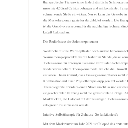
therapeutische Tiefenwärme lindert sämtliche Schmerzen n
muss sie 42 Grad Celsius betragen und mit konstanter Tempe
schmerzende Stelle einwirken. Nur so kann das Gewebe in d
die Muskelregionen gezielter durchblutet werden. Die the
ist die Grundvoraussetzung für die nachhaltige Schmerzlind
knüpft Calopad an.
Die Bedürfnisse der Schmerzpatienten
Weder chemische Wärmepflaster noch andere herkömmlic
Wärmetherapieprodukte waren bisher im Stande, diese konst
Tiefenwärme zu erzeugen. Genauso vermissten Schmerzpati
wiederverwendbare Therapiemethode, welche die Umwelt 
entlasten. Hinzu kommt, dass Einwegwärmepflaster nicht inte
Kombination mit einer Physiotherapie-App genutzt werden
Therapiegeräte erfordern einen Stromanschluss und erziele
eingeschränkten Nutzung nicht die gewünschten Erfolge. A
Marktlücken, die Calopad mit der neuartigen Tiefenwärme
erfolgreich zu schliessen wusste.
Intuitive Selbsttherapie für Zuhause: So funktioniert’s
Mit dem Markteintritt im Jahr 2021 ist Calopad das erste int