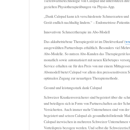
Tiefenwärmetechnologie von Calopad und unterstützen ihre
gezielten Physiotherapieübungen via Physio-App.
„Dank Calopad kann ich verschiedenste Schmerzarten und 
Gerät endlich nachhaltig lindern.“ – Endometriose-Patienti
Innovativste Schmerztherapie im Abo-Modell
Das akkubetriebene Therapiegerät ist im Direktverkauf (
ww
ausgewählten Partnershops erhältlich. Besonders viel Mehr
Abo-Modelle. So nutzen Abo-Kunden das Therapiegerät ko
monatlich sowie automatisiert mit neuen Klebetapes versorg
Service erhalten sie für den Preis von nur einem Mittagess
Abomodell bietet Calopad vor allem den preissensitiveren 
optimalen Zugang zur neuartigen Therapiemethode.
Gesund und leistungsstark dank Calopad
Schweizer Krankenversicherer sind begeistert über die schn
und beteiligen sich in Form von Partnerschaften an der Sch
Versicherten. Auch immer mehr Unternehmen sind von der 
begeistert und setzen Calopad als gesundheitsfördernde M
Calopad inzwischen in mehreren Schweizer Unternehmen 
Vorteilspreis bezogen werden. Und selbst die Schweizerisc