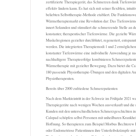
zertifizierte Therapiegerät, das Schmerzen dank Tiefenwärm
effektiv lindern kann. Es hat sich mit seiner flexiblen, intu
beliebten Selbsttherapie-Methode etabliert. Die Funktionswei
Wärmetherapiemarkt eine Revolution dar: Das Tiefenwärm
innert Sekunden und stimuliert die schmerzende Stelle an d
konstanter, therapeutischer Tiefenwärme. Die gezielte Wär
Muskelregionen gezielter durchblutet, regeneriert, entspann
werden. Die integrierten Therapiemodi 1 und 2 ermöglichen
konstanter Tiefenwärme eine individuelle Anwendung je na
nachhaltigere Therapieerfolge kombinieren Schmerzpatient
Wärmetherapie mit gezielter Bewegung. Dazu bietet die C
180 passende Physiotherapie-Übungen und den digitalen Au
Physiotherapeuten.
Bereits über 2000 zufriedene Schmerzpatienten
Nach dem Markteintritt in der Schweiz im Frühjahr 2021 wa
Therapiegeräte nach wenigen Wochen ausverkauft und die 
Kunden mit den unterschiedlichsten Schmerzgeschichten in
Calopad schöpfen selbst Personen mit unheilbaren Krankhei
Hoffnung. So therapieren zum Beispiel Morbus Bechterew P
oder Endometriose Patientinnen ihre Unterleibskrämpfe mit