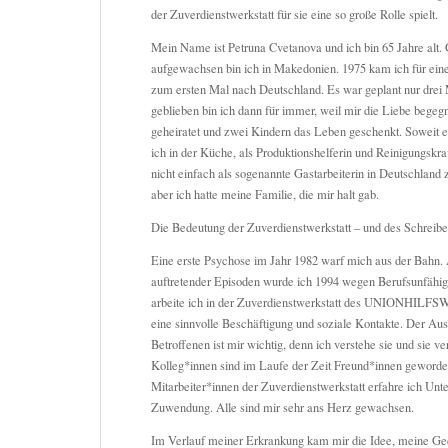
der Zuverdienstwerkstatt für sie eine so große Rolle spielt.
Mein Name ist Petruna Cvetanova und ich bin 65 Jahre alt.
aufgewachsen bin ich in Makedonien. 1975 kam ich für ein
zum ersten Mal nach Deutschland. Es war geplant nur drei 
geblieben bin ich dann für immer, weil mir die Liebe begegn
geheiratet und zwei Kindern das Leben geschenkt. Soweit e
ich in der Küche, als Produktionshelferin und Reinigungskraf
nicht einfach als sogenannte Gastarbeiterin in Deutschlan
aber ich hatte meine Familie, die mir halt gab.
Die Bedeutung der Zuverdienstwerkstatt – und des Schreib
Eine erste Psychose im Jahr 1982 warf mich aus der Bahn
auftretender Episoden wurde ich 1994 wegen Berufsunfähigk
arbeite ich in der Zuverdienstwerkstatt des UNIONHILFS
eine sinnvolle Beschäftigung und soziale Kontakte. Der Au
Betroffenen ist mir wichtig, denn ich verstehe sie und sie v
Kolleg*innen sind im Laufe der Zeit Freund*innen geworde
Mitarbeiter*innen der Zuverdienstwerkstatt erfahre ich Unte
Zuwendung. Alle sind mir sehr ans Herz gewachsen.
Im Verlauf meiner Erkrankung kam mir die Idee, meine G