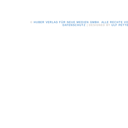
©
HUBER VERLAG FÜR NEUE MEDIEN GMBH. ALLE RECHTE V
DATENSCHUTZ
| DESIGNED BY
ULF PETT