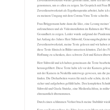
Zuverdienstwerkstatt wieder geöffnet hatte, habe ich das Ge
genommen, um es allen zu zeigen. Im Gespräch mit Frau B
Zuverdienstwerkstatt als Ergotherapeutin arbeitet, habe ich
zu meinem Umgang mit dem Corona-Virus Texte schreibe.
Frau Brüggemann hatte dann die Idee, eine Lesung meiner
aufzunehmen und als Videoinstallation im Rahmen der Woc
Gesundheit zu zeigen. Leider wurde aufgrund der Pandemie
hat Anfang des Jahres Herr Sühwold, Genesungsbegleiter in
Zuverdienstwerkstatt, meine Texte gelesen und wir haben zu 
diese Texte filmisch in Bilder umsetzen könnten. Ziel des F
Hoffnung zu schenken, dass schwere Zeit und Krisen übe
Herr Sühwold und ich haben gemeinsam die Texte bearbeit
herausgefiltert. Diese Texte habe ich vor der Kamera gelese
mit der Kamera in Neukölln unterwegs gewesen, um die pa
finden. Die Dreharbeiten waren für mich sehr schön, da ich
sicher und aufgehoben gefühlt habe. Den kompletten Schnit
Sühwold und Gisela Stutzke, eine Medienfachfrau, in mühev
ehrenamtlich übernommen.
Durch einen schlimmen Verlust brach meine Stabilität wi
Kurz vor Fertigstellung des Films kam mein Mann mit einer