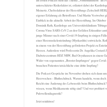
Im ersten Podcast steht das Thema „Vorhofflimmern“ im Fo
unterschätzter Risikofaktor ist, erläutert dabei der Kardiol
Meinertz, Chefredakteur der Herzstiftungs-Zeitschrift HER
eigener Erfahrung als Betroffener. Und Martin Vestweber g
Einblick in die aktuelle Arbeit der Herzstiftung. Im Oktober
Dominik Rath, Kardiologe am Universitätsklinikum Tübingen
Corona-Virus SARS-CoV-2 an den Gefäßen Erkrankter anri
junge Männer nach einer Covid-19-Impfung in einigen Fälle
einer Herzmuskelentzündung (Myokarditis) entwickeln. Rat
in einem von der Herzstiftung geförderten Projekt zu Entz
Herzen. Außerdem wird Professorin Dr. Angelika Costard-
Diabeteszentrum HDZ NRW, Bad Oeynhausen in einem Ges
Wider von sogenannten „Booster-Impfungen“ gegen Covid
brauchen Patienten tatsächliche eine dritte Impfung?
Die Podcast-Gespräche im November drehen sich dann um
Herzwochen – Bluthochdruck. Warum handeln, wenn doch g
Reicht eine Änderung des Lebensstils beim Bluthochdruck? 
wissen, wenn Medikamente nötig sind? Und wer profitiert v
Pulswellendiagnostik?
Jetzt reinhören!