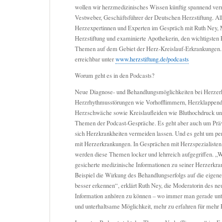
wollen wir herzmedizinisches Wissen künftig spannend vermi
Vestweber, Geschäftsführer der Deutschen Herzstiftung. All
Herzexpertinnen und Experten im Gespräch mit Ruth Ney, 
Herzstiftung und examinierte Apothekerin, den wichtigsten 
Themen auf dem Gebiet der Herz-Kreislauf-Erkrankungen. 
erreichbar unter
www.herzstiftung.de/podcasts
Worum geht es in den Podcasts?
Neue Diagnose- und Behandlungsmöglichkeiten bei Herzer
Herzrhythmusstörungen wie Vorhofflimmern, Herzklappend
Herzschwäche sowie Kreislaufleiden wie Bluthochdruck und
Themen der Podcast-Gespräche. Es geht aber auch um Präv
sich Herzkrankheiten vermeiden lassen. Und es geht um pe
mit Herzerkrankungen. In Gesprächen mit Herzspezialisten
werden diese Themen locker und lehrreich aufgegriffen. „We
gesicherte medizinische Informationen zu seiner Herzerkr
Beispiel die Wirkung des Behandlungserfolgs auf die eigene
besser erkennen“, erklärt Ruth Ney, die Moderatorin des ne
Information anhören zu können – wo immer man gerade unter
und unterhaltsame Möglichkeit, mehr zu erfahren für mehr