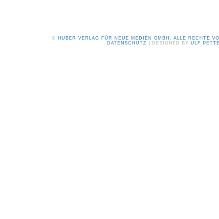
©
HUBER VERLAG FÜR NEUE MEDIEN GMBH. ALLE RECHTE V
DATENSCHUTZ
| DESIGNED BY
ULF PETT