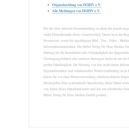
Originalmeldung von DGIHV e.V.
Alle Meldungen von DGIHV e.V.
Für die oben stehende Pressemitteilung ist allein der jeweils a
(siehe Firmenkontakt oben) verantwortlich. Dieser ist in der Re
Pressetextes, sowie der angehängten Bild-, Ton-, Video-, Medie
Informationsmaterialien. Die Huber Verlag für Neue Medien 
Haftung für die Korrektheit oder Vollständigkeit der dargestell
Übertragungsfehlern oder anderen Störungen haftet sie nur im F
grober Fahrlässigkeit. Die Nutzung von hier archivierten Infor
Eigeninformation und redaktionellen Weiterverarbeitung ist in d
klären Sie vor einer Weiterverwendung urheberrechtliche Fra
Herausgeber. Eine systematische Speicherung dieser Daten sow
von Teilen dieses Datenbankwerks sind nur mit schriftlicher G
Huber Verlag für Neue Medien GmbH gestattet.