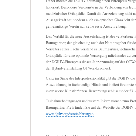
Daher möchte die DGIHV erstmalig einen Ehrenpreis verge
honoriert: Besondere Verdienste in der Verbindung von tech
medizinischer Orthopädie. Damit die Auszeichnung nicht n
Aussagekraft hat, sondern auch ein optisches Glanzlicht darste
gemeinnützige Verein nun seine erste Ausschreibung.
Das Vorbild für die neue Auszeichnung ist der verstorbene 
Baumgartner, der gleichzeitig auch der Namensgeber für den
Vorreiter seines Fachs verstand es Baumgartner, technisch
Orthopädie für eine optimale Versorgung miteinander zu ve
der DGIHV-Ehrenpreis dieses Jahr erstmalig auf der OTWo
der Hybridveranstaltung OTWorld.connect.
Ganz im Sinne der Interprofessionalität gibt die DGIHV die
Auszeichnung in fachkundige Hände und initiiert ihre erste
interessierte Künstler/innen. Bewerbungsschluss ist der 23.
Teilnahmebedingungen und weitere Informationen zum Prof
Baumgartner-Preis finden Sie auf der Website der DGIHV u
www.dgihv.org/verein/ehrungen
.