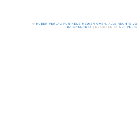
©
HUBER VERLAG FÜR NEUE MEDIEN GMBH. ALLE RECHTE V
DATENSCHUTZ
| DESIGNED BY
ULF PETT