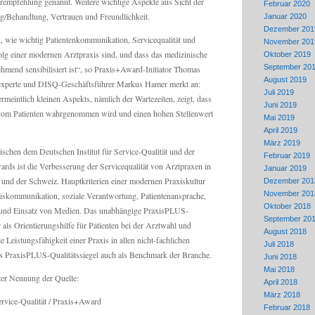
erempfehlung genannt. Weitere wichtige Aspekte aus Sicht der
Februar 2020
g/Behandlung, Vertrauen und Freundlichkeit.
Januar 2020
Dezember 201
, wie wichtig Patientenkommunikation, Servicequalität und
November 201
olg einer modernen Arztpraxis sind, und dass das medizinische
Oktober 2019
September 20
hmend sensibilisiert ist“, so Praxis+Award-Initiator Thomas
August 2019
experte und DISQ-Geschäftsführer Markus Hamer merkt an:
Juli 2019
meintlich kleinen Aspekts, nämlich der Wartezeiten, zeigt, dass
Juni 2019
 vom Patienten wahrgenommen wird und einen hohen Stellenwert
Mai 2019
April 2019
März 2019
ischen dem Deutschen Institut für Service-Qualität und der
Februar 2019
ards ist die Verbesserung der Servicequalität von Arztpraxen in
Januar 2019
 und der Schweiz. Hauptkriterien einer modernen Praxiskultur
Dezember 201
November 201
xiskommunikation, soziale Verantwortung, Patientenansprache,
Oktober 2018
 und Einsatz von Medien. Das unabhängige PraxisPLUS-
September 20
er als Orientierungshilfe für Patienten bei der Arztwahl und
August 2018
e Leistungsfähigkeit einer Praxis in allen nicht-fachlichen
Juli 2018
as PraxisPLUS-Qualitätssiegel auch als Benchmark der Branche.
Juni 2018
Mai 2018
ter Nennung der Quelle:
April 2018
März 2018
Service-Qualität / Praxis+Award
Februar 2018