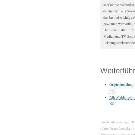
anerkannte Methoden 
einem Team aus Sozio
das Institut wichtige
gewinnen wertvolle I
Deutsche Institut für 
Medien und TV-Sender
Leistungsspektrum d
Weiterfüh
Originalmeldung 
KG
Alle Meldungen v
KG
Für die oben stehende Pr
(siehe Firmenkontakt obe
Pressetextes, sowie der 