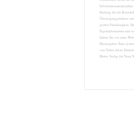
Informationsmaterialie
Haftung für die Korrekth
Übertragungsfehlern oder
grober Fahrlässigkeit. D
Eigeninformation und red
klären Sie vor einer We
Herausgeber. Eine syste
von Teilen dieses Daten
Huber Verlag für Neue 