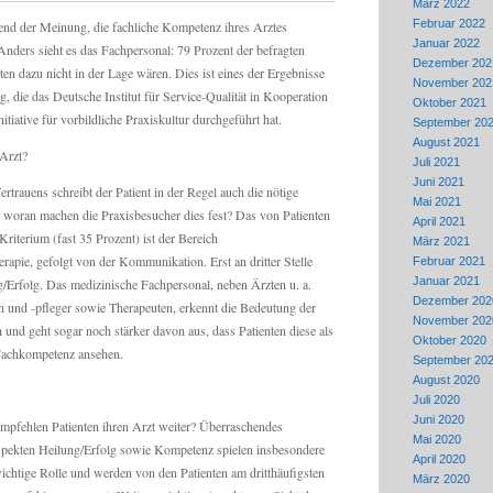
März 2022
Februar 2022
end der Meinung, die fachliche Kompetenz ihres Arztes
Januar 2022
Anders sieht es das Fachpersonal: 79 Prozent der befragten
Dezember 202
ten dazu nicht in der Lage wären. Dies ist eines der Ergebnisse
November 202
g, die das Deutsche Institut für Service-Qualität in Kooperation
Oktober 2021
tiative für vorbildliche Praxiskultur durchgeführt hat.
September 20
August 2021
Arzt?
Juli 2021
Juni 2021
trauens schreibt der Patient in der Regel auch die nötige
Mai 2021
woran machen die Praxisbesucher dies fest? Das von Patienten
April 2021
riterium (fast 35 Prozent) ist der Bereich
März 2021
pie, gefolgt von der Kommunikation. Erst an dritter Stelle
Februar 2021
Januar 2021
g/Erfolg. Das medizinische Fachpersonal, neben Ärzten u. a.
Dezember 202
 und -pfleger sowie Therapeuten, erkennt die Bedeutung der
November 202
und geht sogar noch stärker davon aus, dass Patienten diese als
Oktober 2020
 Fachkompetenz ansehen.
September 20
August 2020
Juli 2020
Juni 2020
pfehlen Patienten ihren Arzt weiter? Überraschendes
Mai 2020
pekten Heilung/Erfolg sowie Kompetenz spielen insbesondere
April 2020
wichtige Rolle und werden von den Patienten am dritthäufigsten
März 2020