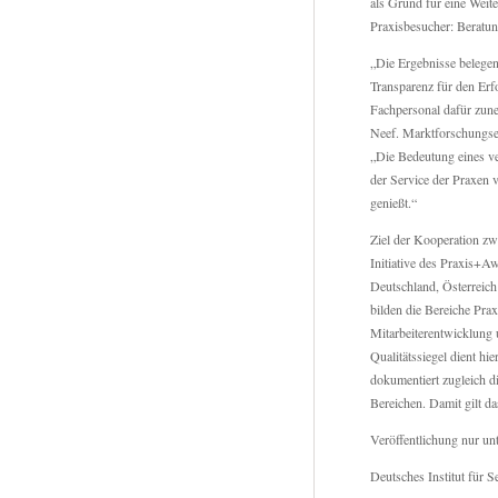
als Grund für eine Weit
Praxisbesucher: Beratun
„Die Ergebnisse belegen
Transparenz für den Erf
Fachpersonal dafür zune
Neef. Marktforschungs
„Die Bedeutung eines ver
der Service der Praxen
genießt.“
Ziel der Kooperation zw
Initiative des Praxis+Aw
Deutschland, Österreich
bilden die Bereiche Pra
Mitarbeiterentwicklung
Qualitätssiegel dient hi
dokumentiert zugleich di
Bereichen. Damit gilt d
Veröffentlichung nur un
Deutsches Institut für 