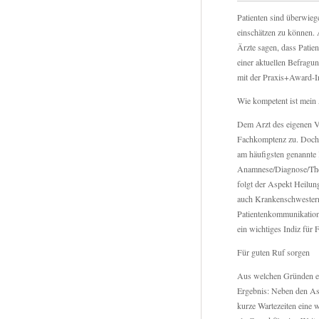
Patienten sind überwieg
einschätzen zu können. 
Ärzte sagen, dass Patien
einer aktuellen Befragun
mit der Praxis+Award-Ini
Wie kompetent ist mein 
Dem Arzt des eigenen Ver
Fachkomptenz zu. Doch 
am häufigsten genannte K
Anamnese/Diagnose/Thera
folgt der Aspekt Heilun
auch Krankenschwestern
Patientenkommunikation 
ein wichtiges Indiz für
Für guten Ruf sorgen
Aus welchen Gründen em
Ergebnis: Neben den As
kurze Wartezeiten eine 