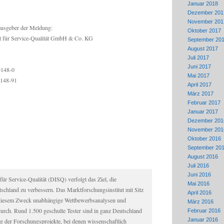
Januar 2018
Dezember 201
November 201
ausgeber der Meldung:
Oktober 2017
t für Service-Qualität GmbH & Co. KG
September 20
August 2017
Juli 2017
Juni 2017
9148-0
Mai 2017
9148-91
April 2017
März 2017
Februar 2017
Januar 2017
Dezember 201
November 201
Oktober 2016
September 20
August 2016
Juli 2016
Juni 2016
für Service-Qualität (DISQ) verfolgt das Ziel, die
Mai 2016
utschland zu verbessern. Das Marktforschungsinstitut mit Sitz
April 2016
diesem Zweck unabhängige Wettbewerbsanalysen und
März 2016
rch. Rund 1.500 geschulte Tester sind in ganz Deutschland
Februar 2016
Januar 2016
ng der Forschungsprojekte, bei denen wissenschaftlich