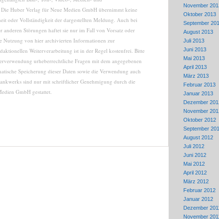
November 201
n. Die Huber Verlag für Neue Medien GmbH übernimmt keine
Oktober 2013
eit oder Vollständigkeit der dargestellten Meldung. Auch bei
September 20
 anderen Störungen haftet sie nur im Fall von Vorsatz oder
August 2013
ie Nutzung von hier archivierten Informationen zur
Juli 2013
Juni 2013
aktionellen Weiterverarbeitung ist in der Regel kostenfrei. Bitte
Mai 2013
iterverwendung urheberrechtliche Fragen mit dem angegebenen
April 2013
matische Speicherung dieser Daten sowie die Verwendung auch
März 2013
bankwerks sind nur mit schriftlicher Genehmigung durch die
Februar 2013
Medien GmbH gestattet.
Januar 2013
Dezember 201
November 201
Oktober 2012
September 20
August 2012
Juli 2012
Juni 2012
Mai 2012
April 2012
März 2012
Februar 2012
Januar 2012
Dezember 201
November 201