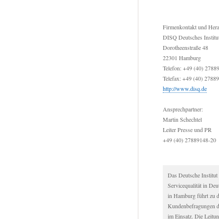
Firmenkontakt und Her
DISQ Deutsches Institu
Dorotheenstraße 48
22301 Hamburg
Telefon: +49 (40) 2788
Telefax: +49 (40) 2788
http://www.disq.de
Ansprechpartner:
Martin Schechtel
Leiter Presse und PR
+49 (40) 27889148-20
Das Deutsche Institut 
Servicequalität in De
in Hamburg führt zu 
Kundenbefragungen du
im Einsatz. Die Leitu