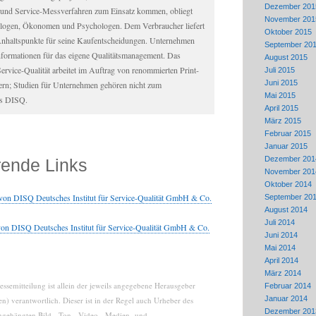
Dezember 201
und Service-Messverfahren zum Einsatz kommen, obliegt
November 201
logen, Ökonomen und Psychologen. Dem Verbraucher liefert
Oktober 2015
 Anhaltspunkte für seine Kaufentscheidungen. Unternehmen
September 20
nformationen für das eigene Qualitätsmanagement. Das
August 2015
Service-Qualität arbeitet im Auftrag von renommierten Print-
Juli 2015
Juni 2015
n; Studien für Unternehmen gehören nicht zum
Mai 2015
es DISQ.
April 2015
März 2015
Februar 2015
Januar 2015
Dezember 201
rende Links
November 201
Oktober 2014
von DISQ Deutsches Institut für Service-Qualität GmbH & Co.
September 20
August 2014
Juli 2014
on DISQ Deutsches Institut für Service-Qualität GmbH & Co.
Juni 2014
Mai 2014
April 2014
März 2014
essemitteilung ist allein der jeweils angegebene Herausgeber
Februar 2014
Januar 2014
n) verantwortlich. Dieser ist in der Regel auch Urheber des
Dezember 201
angehängten Bild-, Ton-, Video-, Medien- und