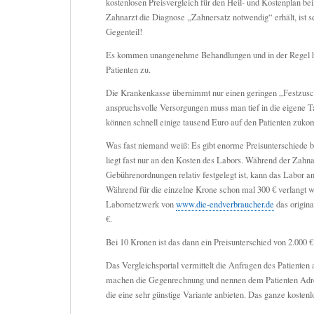
kostenlosen Preisvergleich für den Heil- und Kostenplan b
Zahnarzt die Diagnose „Zahnersatz notwendig“ erhält, ist se
Gegenteil!
Es kommen unangenehme Behandlungen und in der Regel h
Patienten zu.
Die Krankenkasse übernimmt nur einen geringen „Festzusc
anspruchsvolle Versorgungen muss man tief in die eigene T
können schnell einige tausend Euro auf den Patienten zuk
Was fast niemand weiß: Es gibt enorme Preisunterschiede 
liegt fast nur an den Kosten des Labors. Während der Zahna
Gebührenordnungen relativ festgelegt ist, kann das Labor an
Während für die einzelne Krone schon mal 300 € verlangt wi
Labornetzwerk von
www.die-endverbraucher.de
das origina
€.
Bei 10 Kronen ist das dann ein Preisunterschied von 2.000 
Das Vergleichsportal vermittelt die Anfragen des Patienten 
machen die Gegenrechnung und nennen dem Patienten Adr
die eine sehr günstige Variante anbieten. Das ganze kostenl