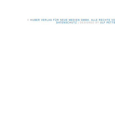
©
HUBER VERLAG FÜR NEUE MEDIEN GMBH. ALLE RECHTE V
DATENSCHUTZ
| DESIGNED BY
ULF PETT