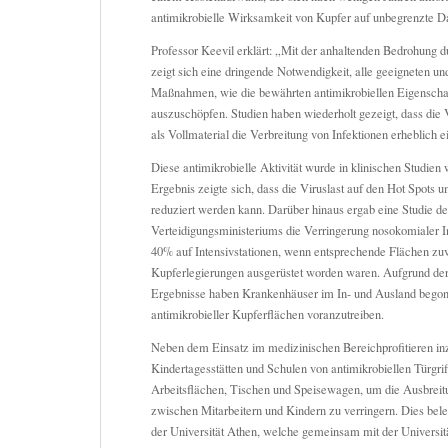
antimikrobielle Wirksamkeit von Kupfer auf unbegrenzte D
Professor Keevil erklärt: „Mit der anhaltenden Bedrohung d
zeigt sich eine dringende Notwendigkeit, alle geeigneten u
Maßnahmen, wie die bewährten antimikrobiellen Eigenscha
auszuschöpfen. Studien haben wiederholt gezeigt, dass di
als Vollmaterial die Verbreitung von Infektionen erheblich
Diese antimikrobielle Aktivität wurde in klinischen Studien 
Ergebnis zeigte sich, dass die Viruslast auf den Hot Spots
reduziert werden kann. Darüber hinaus ergab eine Studie d
Verteidigungsministeriums die Verringerung nosokomialer 
40% auf Intensivstationen, wenn entsprechende Flächen zuv
Kupferlegierungen ausgerüstet worden waren. Aufgrund de
Ergebnisse haben Krankenhäuser im In- und Ausland begonne
antimikrobieller Kupferflächen voranzutreiben.
Neben dem Einsatz im medizinischen Bereichprofitieren i
Kindertagesstätten und Schulen von antimikrobiellen Türgri
Arbeitsflächen, Tischen und Speisewagen, um die Ausbreit
zwischen Mitarbeitern und Kindern zu verringern. Dies beleg
der Universität Athen, welche gemeinsam mit der Universitä