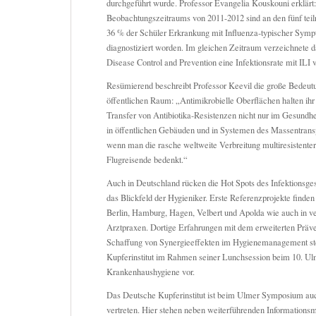
durchgeführt wurde. Professor Evangelia Kouskouni erklär
Beobachtungszeitraums von 2011-2012 sind an den fünf te
36 % der Schüler Erkrankung mit Influenza-typischer Symp
diagnostiziert worden. Im gleichen Zeitraum verzeichnete d
Disease Control and Prevention eine Infektionsrate mit ILI
Resümierend beschreibt Professor Keevil die große Bedeut
öffentlichen Raum: „Antimikrobielle Oberflächen halten ih
Transfer von Antibiotika-Resistenzen nicht nur im Gesundh
in öffentlichen Gebäuden und in Systemen des Massentransp
wenn man die rasche weltweite Verbreitung multiresistente
Flugreisende bedenkt.“
Auch in Deutschland rücken die Hot Spots des Infektionsg
das Blickfeld der Hygieniker. Erste Referenzprojekte finden 
Berlin, Hamburg, Hagen, Velbert und Apolda wie auch in v
Arztpraxen. Dortige Erfahrungen mit dem erweiterten Präve
Schaffung von Synergieeffekten im Hygienemanagement ste
Kupferinstitut im Rahmen seiner Lunchsession beim 10. 
Krankenhaushygiene vor.
Das Deutsche Kupferinstitut ist beim Ulmer Symposium au
vertreten. Hier stehen neben weiterführenden Informationsm