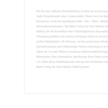
Für die oben stehende Pressemitteilung ist allein der jeweils a
(siehe Firmenkontakt oben) verantwortlich. Dieser ist in der Re
Pressetextes, sowie der angehängten Bild-, Ton-, Video-, Medie
Informationsmaterialien. Die Huber Verlag für Neue Medien 
Haftung für die Korrektheit oder Vollständigkeit der dargestell
Übertragungsfehlern oder anderen Störungen haftet sie nur im F
grober Fahrlässigkeit. Die Nutzung von hier archivierten Infor
Eigeninformation und redaktionellen Weiterverarbeitung ist in d
klären Sie vor einer Weiterverwendung urheberrechtliche Fra
Herausgeber. Eine systematische Speicherung dieser Daten sow
von Teilen dieses Datenbankwerks sind nur mit schriftlicher G
Huber Verlag für Neue Medien GmbH gestattet.