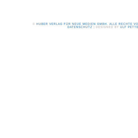
©
HUBER VERLAG FÜR NEUE MEDIEN GMBH. ALLE RECHTE V
DATENSCHUTZ
| DESIGNED BY
ULF PETT