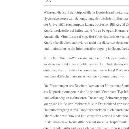
e.V.
Während die Zahl der Grippefälle in Deutschland weiter ste
Hygienekonzepte zur Beherrschung der nächsten Influenza-
der Universität Southampton konnte Professor Bill Keevil 
Kupferwerkstoffe auf Influenza A-Viren belegen. Hieraus er
Ansatz, die Virus-Last auf sog. Hot Spots deutlich zu verri
Kupferoberflächen inaktivieren nicht nur diese, sondern au
und minimieren so die Infektionsübertragung in Gesundheits
Jährliche Influenza-Wellen sind nicht nur mit hohen Koste
sondern auch mit einer erheblichen Zahl an Todesfällen ver
einfache, aber effektive Gegenmaßnahme schlägt Professor 
von Kontaktflächen aus massiven Kupferlegierungen vor.
Die Forschungen des Biochemikers an der Universität Sout
ass Kupferlegierungen in der Lage sind, Viren vom Typ In
und vollständig zu inaktivieren. Dieser sog. Schweinegrippe
knapp die Hälfte der Infektionsfälle in Deutschland verursa
Hauptübertragung durch Tröpfcheninfektion auch durch dire
Oberflächen wie Tür- und Fenstergriffen sowie Handläufen 
Rüstet man diese Kontaktflächen auf massive Kupferbauteile
einem Kostenaufwand, der sich nach wenigen Jahren amortis