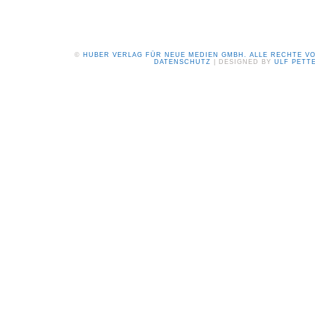
©
HUBER VERLAG FÜR NEUE MEDIEN GMBH. ALLE RECHTE V
DATENSCHUTZ
| DESIGNED BY
ULF PETT